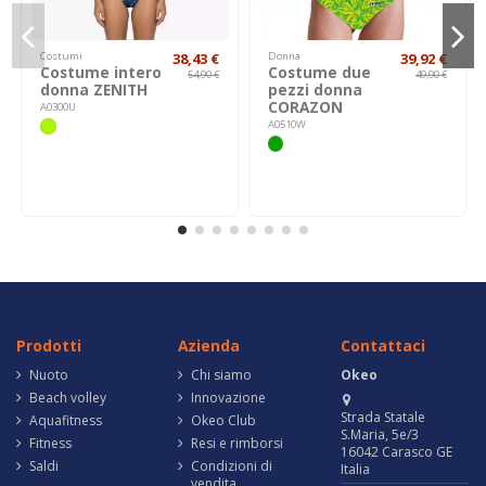
Costumi
38,43 €
Donna
39,92 €
Costume intero
Costume due
54,90 €
49,90 €
donna ZENITH
pezzi donna
CORAZON
A0300U
A0510W
Prodotti
Azienda
Contattaci
Nuoto
Chi siamo
Okeo
Beach volley
Innovazione
Strada Statale
Aquafitness
Okeo Club
S.Maria, 5e/3
Fitness
Resi e rimborsi
16042 Carasco GE
Saldi
Condizioni di
Italia
vendita