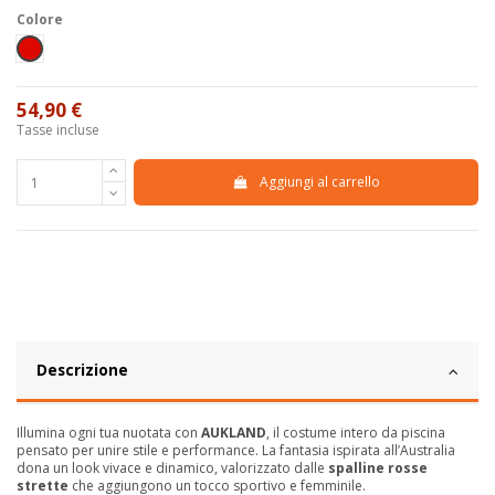
Colore
Rosso
54,90 €
Tasse incluse
Aggiungi al carrello
Descrizione
Illumina ogni tua nuotata con
AUKLAND
, il costume intero da piscina
pensato per unire stile e performance. La fantasia ispirata all’Australia
dona un look vivace e dinamico, valorizzato dalle
spalline rosse
strette
che aggiungono un tocco sportivo e femminile.