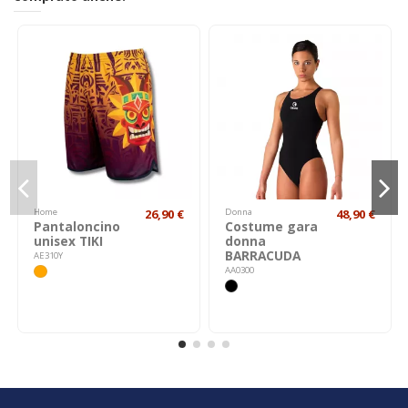
Home
26,90 €
Donna
48,90 €
Pantaloncino
Costume gara
unisex TIKI
donna
BARRACUDA
AE310Y
AA0300