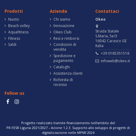
Prodotti
Azienda
Contattaci
Nuoto
Chi siamo
Okeo
Beach volley
Innovazione
Strada Statale
Aquafitness
Okeo Club
S.Maria, 5e/3
Fitness
Resi e rimborsi
16042 Carasco GE
Saldi
Condizioni di
Italia
vendita
+39 0185351518
Spedizione e
pagamento
infoweb@okeo.it
Cataloghi
Assistenza clienti
Richiesta di
recesso
Follow us
Progetto realizzato tramite finanziamento nell’ambito del
PR FESR Liguria 2021/2027 – Azione 1.2.3. Supporto allo sviluppo di progetti di
digitalizzazione nelle MPMI 2024