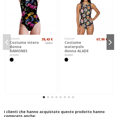
Costumi
38,43 €
Costumi
67,90 €
Costume intero
Costume
54,90 €
donna
waterpolo
RAMONES
donna ALADE
A0102N
A0200A
I clienti che hanno acquistato questo prodotto hanno
comprato anche: