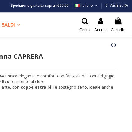
Spedizione gratuita sopra i €60,00
Italiano
Wishlist (
0
)
SALDI
Cerca
Accedi
Carrello
onna CAPRERA
RA
unisce eleganza e comfort con fantasia nei toni del grigio,
 Eco
resistente al cloro.
lante, con
coppe estraibili
e sostegno seno, ideale anche