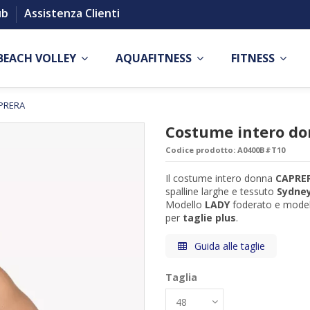
ub
Assistenza Clienti
BEACH VOLLEY
AQUAFITNESS
FITNESS
APRERA
Costume intero d
Codice prodotto:
A0400B#T10
Il costume intero donna
CAPRE
spalline larghe e tessuto
Sydney
Modello
LADY
foderato e model
per
taglie plus
.
Guida alle taglie
Taglia