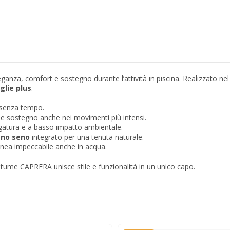
leganza, comfort e sostegno durante l’attività in piscina. Realizzato n
glie plus
.
 e senza tempo.
à e sostegno anche nei movimenti più intensi.
iugatura e a basso impatto ambientale.
no seno
integrato per una tenuta naturale.
linea impeccabile anche in acqua.
ostume CAPRERA unisce stile e funzionalità in un unico capo.