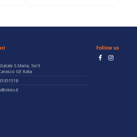
ci
Follow us
Statale S.Maria, 5e/3
arasco GE Italia
85351518
b@okeo.it