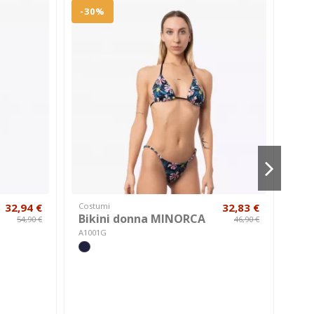
-30%
-2
32,94 €
Costumi
32,83 €
Cost
Bikini donna MINORCA
Co
54,90 €
46,90 €
BO
A1001G
A010