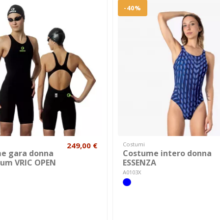
-40%
249,00 €
Costumi
e gara donna
Costume intero donna
ium VRIC OPEN
ESSENZA
A0103X