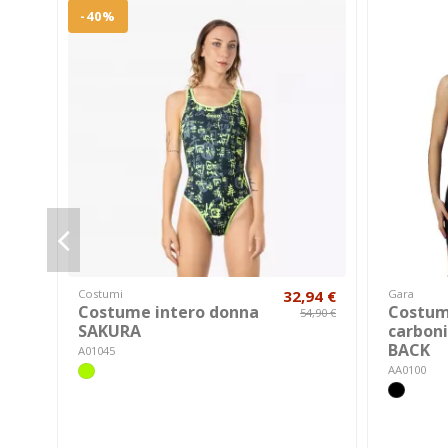
-40%
Costumi
32,94 €
Gara
Costume intero donna
Costum
54,90 €
SAKURA
carbon
BACK
A01045
AA0100