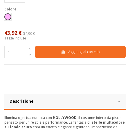
Colore
Rosa
43,92 €
54,90 €
-20%
Tasse incluse
Aggiungi al carrello
Descrizione
Illumina ogni tua nuotata con
HOLLYWOOD
, il costume intero da piscina
pensato per unire stile e performance. La fantasia di
stelle multicolore
su fondo scuro
crea un effetto elegante e grintoso, impreziosito dai