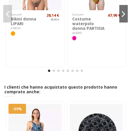
Costumi
28,14 €
Costumi
67,90 €
Bikini donna
Costume
46,90 €
LIPARI
waterpolo
donna PARTISIA
A1001H
A0200D
I clienti che hanno acquistato questo prodotto hanno
comprato anche:
-35%