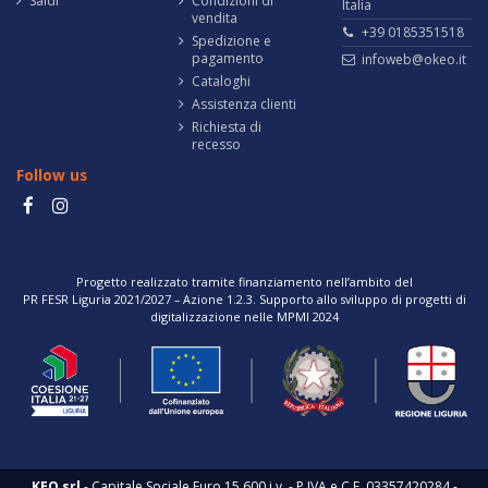
Saldi
Condizioni di
Italia
vendita
+39 0185351518
Spedizione e
pagamento
infoweb@okeo.it
Cataloghi
Assistenza clienti
Richiesta di
recesso
Follow us
Progetto realizzato tramite finanziamento nell’ambito del
PR FESR Liguria 2021/2027 – Azione 1.2.3. Supporto allo sviluppo di progetti di
digitalizzazione nelle MPMI 2024
KEO srl
- Capitale Sociale Euro 15.600 i.v. - P.IVA e C.F. 03357420284 -