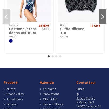
Costumi
35,69 €
Home
12,90 €
Costume intero
Cuffia silicone
54,90 €
donna ANTIGUA
TEA
A0103Z
AK003E
Prodotti
Azienda
Contattaci
Nuoto
Chi siamo
Okeo
Beach volley
Innovazione
Strada Statale
Aquafitness
Okeo Club
S.Maria, 5e/3
Fitness
Resi e rimborsi
16042 Carasco GE