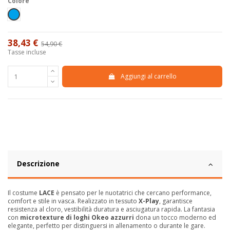
Colore
Azzurro
38,43 €
54,90 €
-30%
Tasse incluse
Aggiungi al carrello
Descrizione
Il costume
LACE
è pensato per le nuotatrici che cercano performance,
comfort e stile in vasca. Realizzato in tessuto
X-Play
, garantisce
resistenza al cloro, vestibilità duratura e asciugatura rapida. La fantasia
con
microtexture di loghi Okeo azzurri
dona un tocco moderno ed
elegante, perfetto per distinguersi in allenamento o durante le gare.