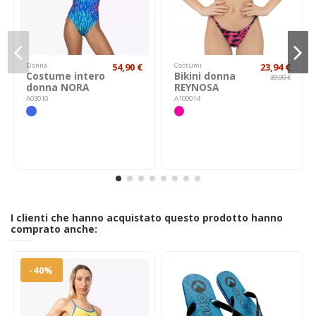
Donna
54,90 €
Costumi
23,94 €
Costume intero
Bikini donna
39,90 €
donna NORA
REYNOSA
A03010
A100014
I clienti che hanno acquistato questo prodotto hanno
comprato anche:
-40%