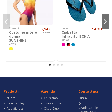
Costumi
32,94 €
Home
14,90 €
Costume intero
Ciabatta
54,90 €
donna
Infradito ISCHIA
SUNSHINE
AI0102
A0103H
Prodotti
Azienda
Contattaci
Nuoto
Chi siamo
Okeo
Beach volley
Innovazione
Strada Statale
Aquafitness
Okeo Club
S.Maria, 5e/3