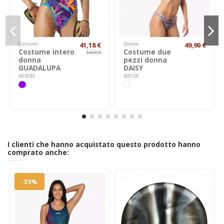
Costumi
41,18 €
Donna
49,90 €
Costume intero
Costume due
54,90 €
donna
pezzi donna
GUADALUPA
DAISY
A0102G
A0512S
I clienti che hanno acquistato questo prodotto hanno
comprato anche:
-35%