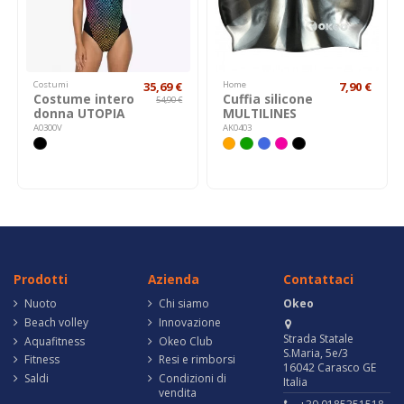
Costumi
35,69 €
Home
7,90 €
Costume intero
Cuffia silicone
54,90 €
donna UTOPIA
MULTILINES
A0300V
AK0403
Prodotti
Azienda
Contattaci
Nuoto
Chi siamo
Okeo
Beach volley
Innovazione
Strada Statale
Aquafitness
Okeo Club
S.Maria, 5e/3
Fitness
Resi e rimborsi
16042 Carasco GE
Saldi
Condizioni di
Italia
vendita