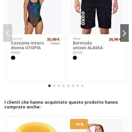
Costumi
35,69 €
Home
26,90 €
Costume intero
Bermuda
54,90 €
donna UTOPIA
unisex ALASKA
A0300V
AE310R
I clienti che hanno acquistato questo prodotto hanno
comprato anche:
-40%