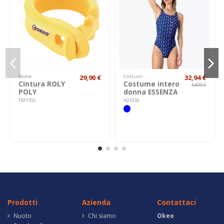
Home
29,90 €
Costumi
32,94 €
Cintura ROLY
Costume intero
54,90 €
POLY
donna ESSENZA
TM1102
A0103X
Prodotti
Azienda
Contattaci
Nuoto
Chi siamo
Okeo