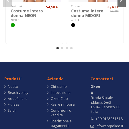
Costumi
54,90 €
Costumi
38,43 €
Costume intero
Costume intero
54,90 €
donna NEON
donna MIDORI
A0103S
A0103L
Prodotti
Azienda
Contattaci
Nuoto
Chi siamo
Okeo
Beach volley
Innovazione
Strada Statale
Aquafitness
Okeo Club
S.Maria, 5e/3
Fitness
Resi e rimborsi
16042 Carasco GE
Saldi
Condizioni di
Italia
vendita
+39 0185351518
Spedizione e
pagamento
infoweb@okeo.it