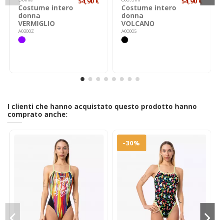
54,90 €
54,90 €
Costume intero
Costume intero
donna
donna
VERMIGLIO
VOLCANO
A0300Z
A00005
I clienti che hanno acquistato questo prodotto hanno
comprato anche:
-30%