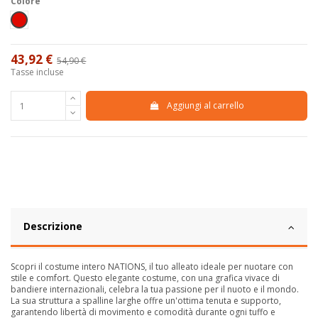
Colore
Rosso
43,92 €
54,90 €
-20%
Tasse incluse
Aggiungi al carrello
Descrizione
Scopri il costume intero NATIONS, il tuo alleato ideale per nuotare con
stile e comfort. Questo elegante costume, con una grafica vivace di
bandiere internazionali, celebra la tua passione per il nuoto e il mondo.
La sua struttura a spalline larghe offre un'ottima tenuta e supporto,
garantendo libertà di movimento e comodità durante ogni tuffo e