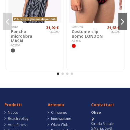
Alcune taglie non disponibili
Home
31,92 €
Costumi
21,63 €
Poncho
Costume slip
39,90 €
30,90 €
microfibra
uomo LONDON
MASAI
A2101K
AC210A
Prodotti
Azienda
Contattaci
Nuoto
Chi siamo
Okeo
Beach volley
Innovazione
Strada Statale
Aquafitness
Okeo Club
S.Maria, 5e/3