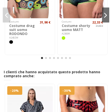
Costumi
31,90 €
Costumi
22,33 €
Costume drag
Costume shorty
31,90 €
suit uomo
uomo MATT
RODONDO
A2300R
A240ZW
I clienti che hanno acquistato questo prodotto hanno
comprato anche:
-20%
-30%