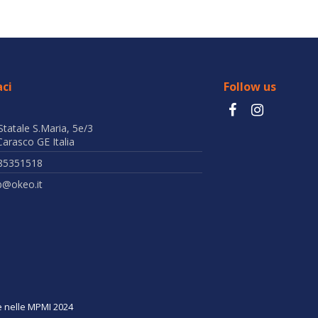
ci
Follow us
Statale S.Maria, 5e/3
arasco GE Italia
85351518
b@okeo.it
ne nelle MPMI 2024