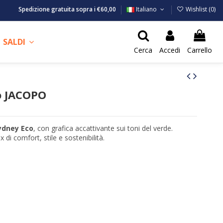
Spedizione gratuita sopra i €60,00
Italiano
Wishlist (
0
)
SALDI
Cerca
Accedi
Carrello
o JACOPO
ydney Eco
, con grafica accattivante sui toni del verde.
x di comfort, stile e sostenibilità.