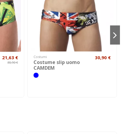
21,63 €
Costumi
30,90 €
Cost
Costume slip uomo
Co
30,90 €
CAMDEM
OR
A210