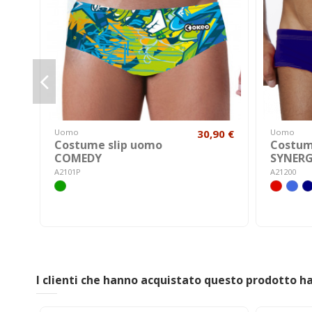
Uomo
30,90 €
Uomo
Costume slip uomo
Costum
COMEDY
SYNER
A2101P
A21200
I clienti che hanno acquistato questo prodotto 