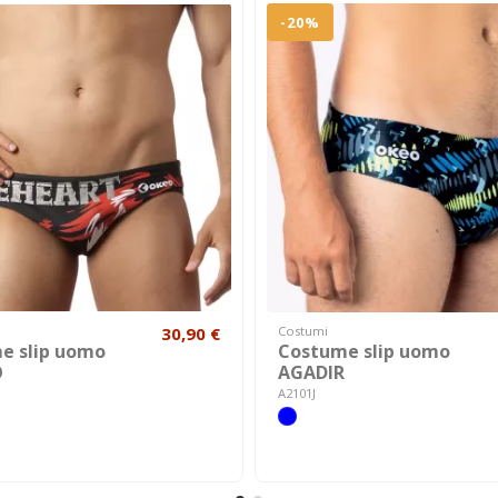
-20%
30,90 €
Costumi
e slip uomo
Costume slip uomo
O
AGADIR
A2101J