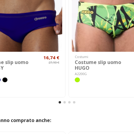
16,74 €
Costumi
e slip uomo
Costume slip uomo
27,90 €
GY
HUGO
A2200G
hanno comprato anche: