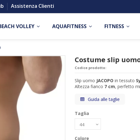
ub
Assistenza Clienti
BEACH VOLLEY
AQUAFITNESS
FITNESS
O
Costume slip uom
Codice prodotto:
Slip uomo
JACOPO
in tessuto
S
Altezza fianco
7 cm
, perfetto mi
Guida alle taglie
Taglia
Colore