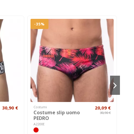
-35%
30,90 €
Costumi
20,09 €
Cost
Costume slip uomo
Co
30,90 €
PEDRO
SA
A2200E