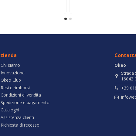
zienda
Contatta
Chi siamo
Okeo
Innovazione
Strada 
16042 C
Okeo Club
Resi e rimborsi
+39 01
Condizioni di vendita
infowe
Spedizione e pagamento
Cataloghi
Assistenza clienti
Richiesta di recesso