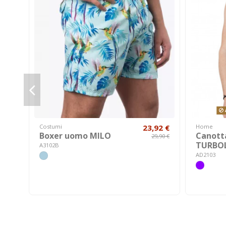
A
Costumi
23,92 €
Home
Boxer uomo MILO
Canott
29,90 €
TURBO
A3102B
AD2103