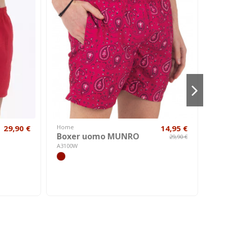
29,90 €
Home
14,95 €
Cost
Boxer uomo MUNRO
Co
29,90 €
ME
A3100W
A240