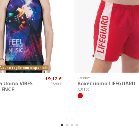
lcune taglie non disponibili
19,12 €
Costumi
a Uomo VIBES
Boxer uomo LIFEGUARD
23,90 €
LENCE
A31100