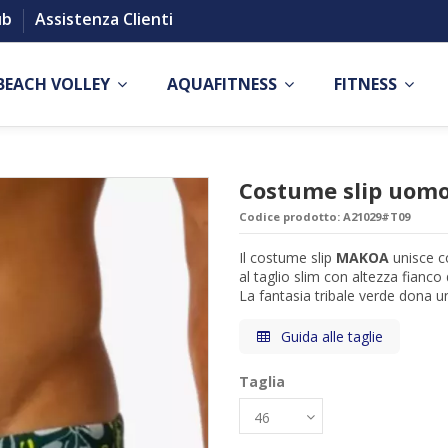
ub
Assistenza Clienti
BEACH VOLLEY
AQUAFITNESS
FITNESS
Costume slip uo
Codice prodotto:
A21029#T09
Il costume slip
MAKOA
unisce co
al taglio slim con altezza fianco 
La fantasia tribale verde dona u
Guida alle taglie
Taglia