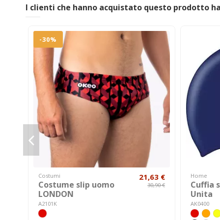
I clienti che hanno acquistato questo prodotto 
-30%
Costumi
21,63 €
Home
Costume slip uomo
Cuffia 
30,90 €
LONDON
Unita
A2101K
AK0400