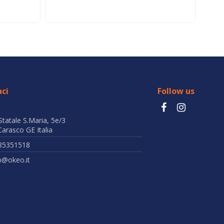
ci
Follow us
Statale S.Maria, 5e/3
arasco GE Italia
85351518
b@okeo.it