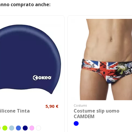
hanno comprato anche:
5,90 €
Costumi
silicone Tinta
Costume slip uomo
CAMDEM