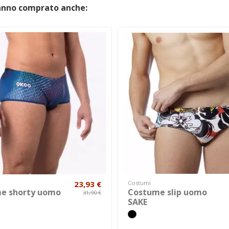
hanno comprato anche:
23,93 €
Costumi
e shorty uomo
Costume slip uomo
31,90 €
SAKE