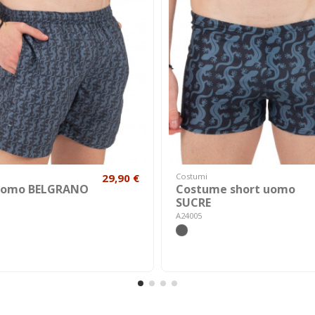
29,90 €
Costumi
uomo BELGRANO
Costume short uomo
SUCRE
A24005