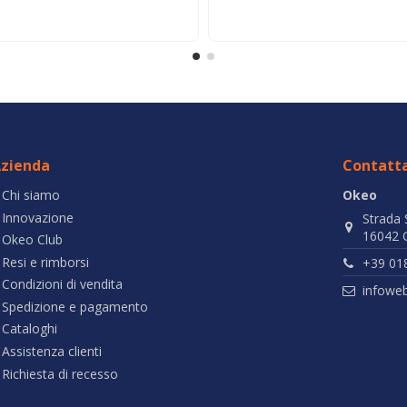
zienda
Contatta
Chi siamo
Okeo
Innovazione
Strada 
16042 C
Okeo Club
Resi e rimborsi
+39 01
Condizioni di vendita
infowe
Spedizione e pagamento
Cataloghi
Assistenza clienti
Richiesta di recesso