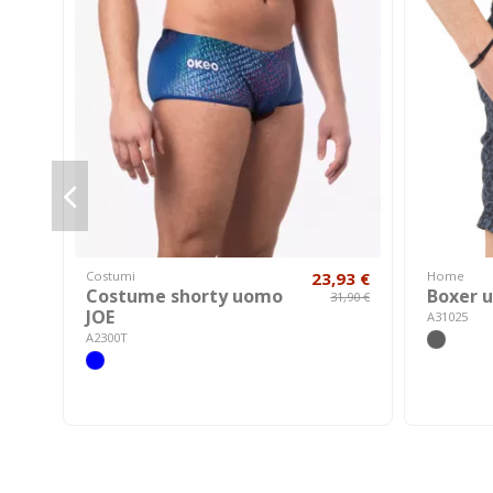
Costumi
23,93 €
Home
Costume shorty uomo
Boxer 
31,90 €
JOE
A31025
A2300T