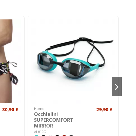
-4
30,90 €
Home
29,90 €
Uo
Occhialini
Co
SUPERCOMFORT
SY
MIRROR
A212
AL010G