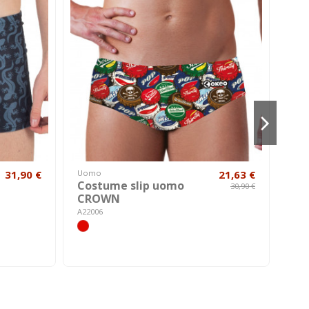
31,90 €
Uomo
21,63 €
Cost
Costume slip uomo
Co
30,90 €
CROWN
SA
A22006