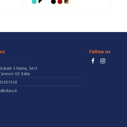
ci
Follow us
Statale S.Maria, 5e/3
arasco GE Italia
85351518
b@okeo.it