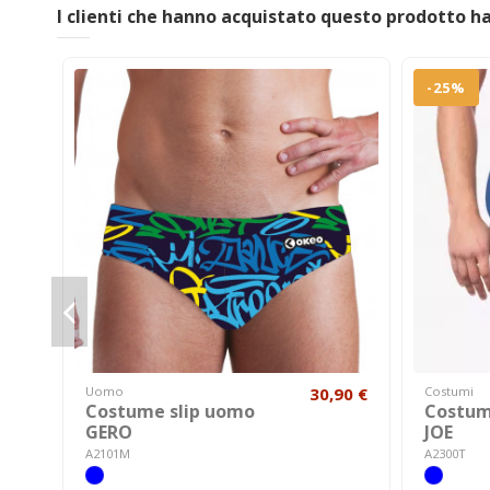
I clienti che hanno acquistato questo prodotto 
-25%
Uomo
30,90 €
Costumi
Costume slip uomo
Costum
GERO
JOE
A2101M
A2300T