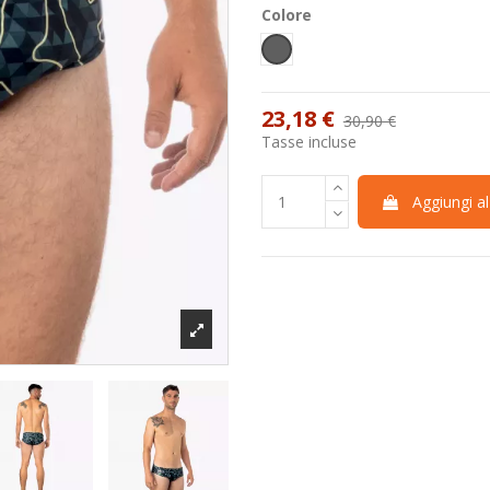
Colore
Grigio scuro
23,18 €
30,90 €
-25%
Tasse incluse
Aggiungi al