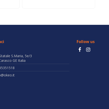
ci
Follow us
Statale S.Maria, 5e/3
arasco GE Italia
85351518
b@okeo.it