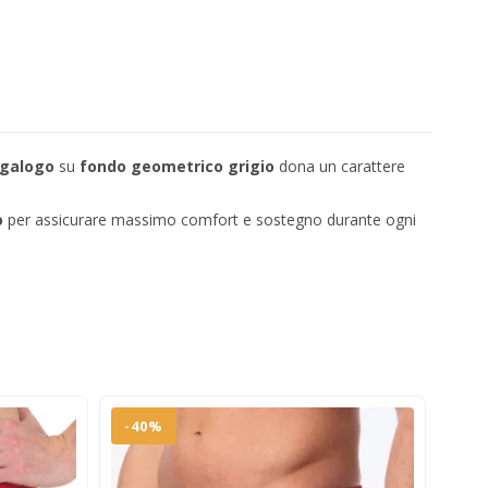
igalogo
su
fondo geometrico grigio
dona un carattere
o
per assicurare massimo comfort e sostegno durante ogni
-40%
-2