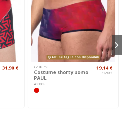
Alcune taglie non disponibili
31,90 €
Costumi
19,14 €
Uo
Costume shorty uomo
Co
31,90 €
PAUL
AN
A2300S
A220