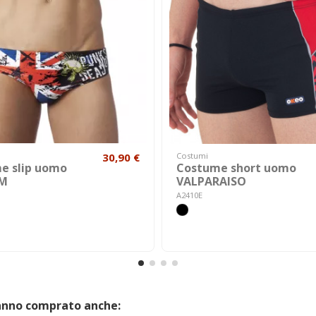
30,90 €
Costumi
e slip uomo
Costume short uomo
M
VALPARAISO
A2410E
hanno comprato anche: