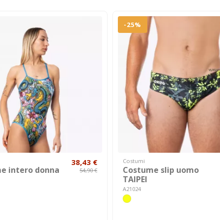
-25%
38,43 €
Costumi
e intero donna
Costume slip uomo
54,90 €
TAIPEI
A21024