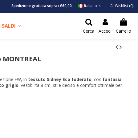
Spedizione gratuita sopra i €60,00
Italiano
Wishlist (
0
)
SALDI
Cerca
Accedi
Carrello
mo MONTREAL
lezione FW, in
tessuto Sidney Eco foderato
, con
fantasia
o grigio
. Vestibilità 8 cm, stile deciso e comfort ottimale per