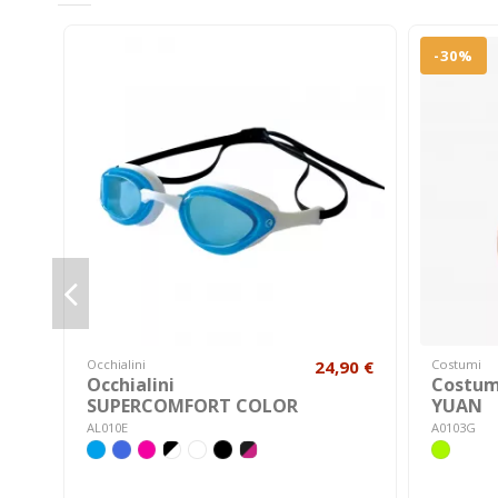
-30%
Occhialini
24,90 €
Costumi
Occhialini
Costum
SUPERCOMFORT COLOR
YUAN
AL010E
A0103G