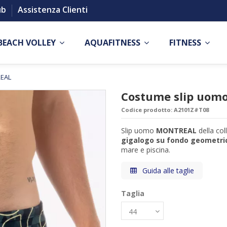
ub
Assistenza Clienti
BEACH VOLLEY
AQUAFITNESS
FITNESS
REAL
Costume slip uo
Codice prodotto:
A2101Z#T08
Slip uomo
MONTREAL
della col
gigalogo su fondo geometric
mare e piscina.
Guida alle taglie
Taglia