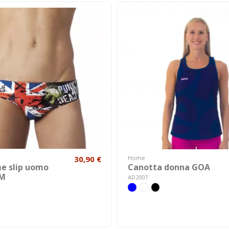
30,90 €
Home
e slip uomo
Canotta donna GOA
M
AD2007