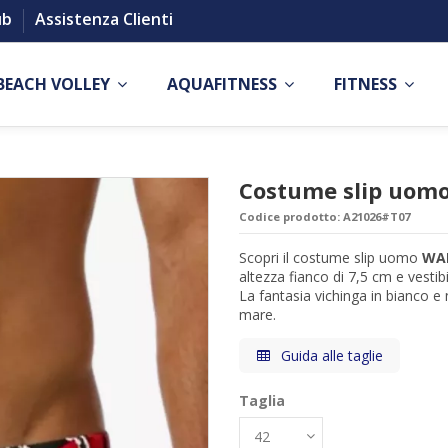
ub
Assistenza Clienti
BEACH VOLLEY
AQUAFITNESS
FITNESS
Costume slip uom
Codice prodotto:
A21026#T07
Scopri il costume slip uomo
WA
altezza fianco di 7,5 cm e vestibi
La fantasia vichinga in bianco e 
mare.
Guida alle taglie
Taglia