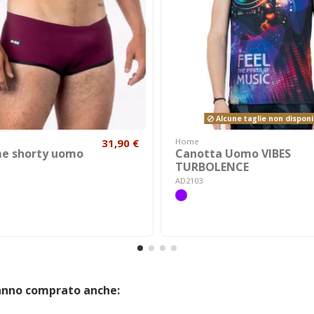
Alcune taglie non disponib
31,90 €
Home
e shorty uomo
Canotta Uomo VIBES
TURBOLENCE
AD2103
hanno comprato anche: