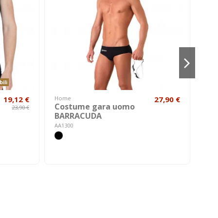
ili
19,12 €
Home
27,90 €
Cost
Costume gara uomo
Co
23,90 €
BARRACUDA
uo
AA1300
A240