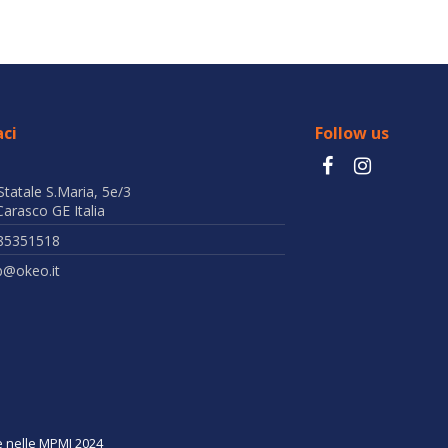
ci
Follow us
Statale S.Maria, 5e/3
arasco GE Italia
85351518
b@okeo.it
ne nelle MPMI 2024