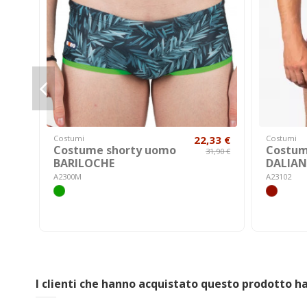
Costumi
22,33 €
Costumi
Costume shorty uomo
Costum
31,90 €
BARILOCHE
DALIAN
A2300M
A23102
I clienti che hanno acquistato questo prodotto 