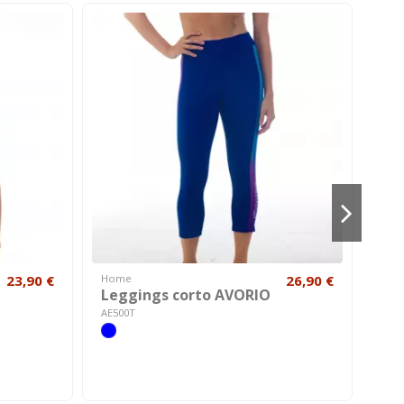
23,90 €
Home
26,90 €
Bam
Leggings corto AVORIO
Box
AE500T
A730