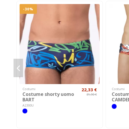
-30%
Costumi
22,33 €
Costumi
Costume shorty uomo
Costum
31,90 €
BART
CAMDE
A2300U