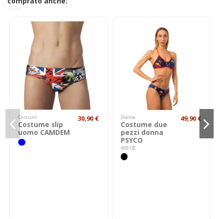
comprato anche:
Costumi
30,90 €
Donna
49,90 €
Costume slip
Costume due
uomo CAMDEM
pezzi donna
PSYCO
A0513C