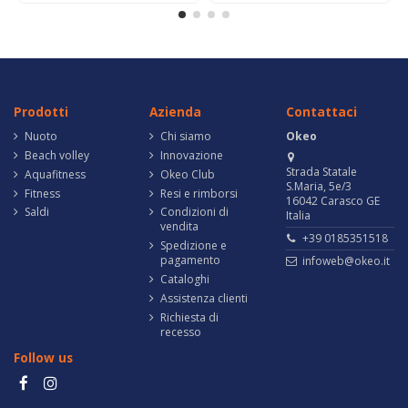
Prodotti
Azienda
Contattaci
Nuoto
Chi siamo
Okeo
Beach volley
Innovazione
Strada Statale
Aquafitness
Okeo Club
S.Maria, 5e/3
Fitness
Resi e rimborsi
16042 Carasco GE
Saldi
Condizioni di
Italia
vendita
+39 0185351518
Spedizione e
pagamento
infoweb@okeo.it
Cataloghi
Assistenza clienti
Richiesta di
recesso
Follow us