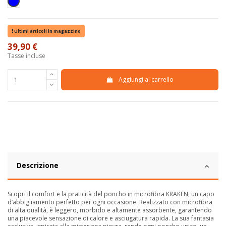
Blu
Ultimi articoli in magazzino
39,90 €
Tasse incluse
Aggiungi al carrello
Descrizione
Scopri il comfort e la praticità del poncho in microfibra KRAKEN, un capo
d’abbigliamento perfetto per ogni occasione. Realizzato con microfibra
di alta qualità, è leggero, morbido e altamente assorbente, garantendo
una piacevole sensazione di calore e asciugatura rapida. La sua fantasia