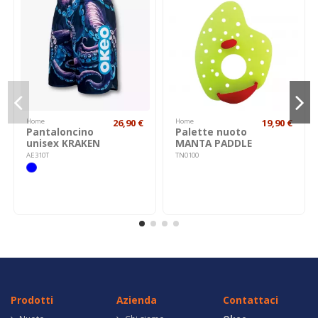
Home
26,90 €
Home
19,90 €
Pantaloncino
Palette nuoto
unisex KRAKEN
MANTA PADDLE
AE310T
TN0100
Prodotti
Azienda
Contattaci