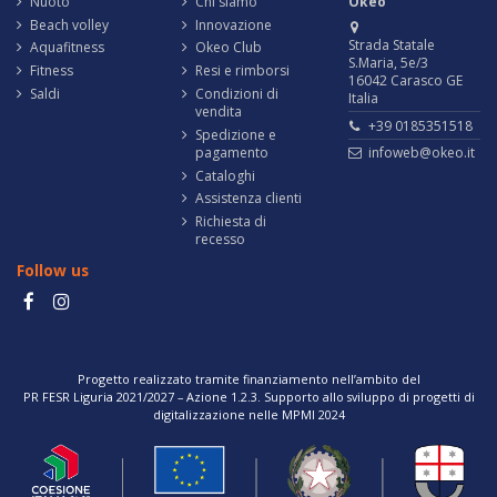
Nuoto
Chi siamo
Okeo
Beach volley
Innovazione
Strada Statale
Aquafitness
Okeo Club
S.Maria, 5e/3
Fitness
Resi e rimborsi
16042 Carasco GE
Saldi
Condizioni di
Italia
vendita
+39 0185351518
Spedizione e
pagamento
infoweb@okeo.it
Cataloghi
Assistenza clienti
Richiesta di
recesso
Follow us
Progetto realizzato tramite finanziamento nell’ambito del
PR FESR Liguria 2021/2027 – Azione 1.2.3. Supporto allo sviluppo di progetti di
digitalizzazione nelle MPMI 2024