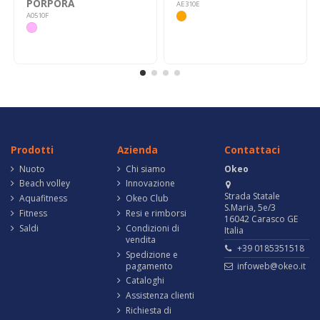
PORPORA
AE310E
A0510F
Prodotti
Azienda
Contattaci
Nuoto
Chi siamo
Okeo
Beach volley
Innovazione
Strada Statale
Aquafitness
Okeo Club
S.Maria, 5e/3
Fitness
Resi e rimborsi
16042 Carasco GE
Saldi
Condizioni di
Italia
vendita
+39 0185351518
Spedizione e
pagamento
infoweb@okeo.it
Cataloghi
Assistenza clienti
Richiesta di