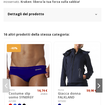
inosservato.
Kraken: libera la tua forza sulla sabbia!
Dettagli del prodotto
16 altri prodotti della stessa categoria:
-40%
Uomo
16,74 €
Home
59,90 €
Costume slip
Giacca donna
27,90 €
uomo SYNERGY
FALKLAND
A21200
WF5000