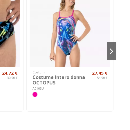
24,72 €
Costumi
27,45 €
Hom
Costume intero donna
Ac
30,90 €
54,90 €
OCTOPUS
AC01
A0103U