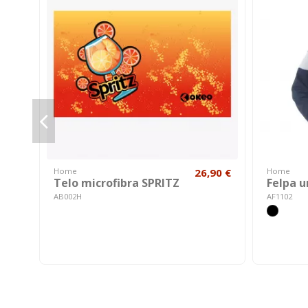
Home
26,90 €
Home
Telo microfibra SPRITZ
Felpa 
AB002H
AF1102