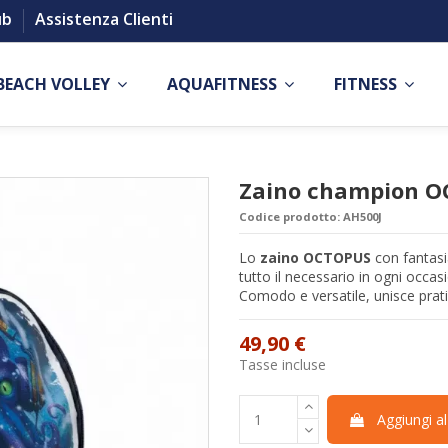
ub
Assistenza Clienti
BEACH VOLLEY
AQUAFITNESS
FITNESS
Zaino champion 
Codice prodotto:
AH500J
Lo
zaino OCTOPUS
con fantasi
tutto il necessario in ogni occas
Comodo e versatile, unisce pratic
49,90 €
Tasse incluse
Aggiungi al