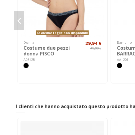
Alcune taglie non disponibili
Donna
29,94 €
Bambino
Costume due pezzi
Costum
49,90 €
donna PISCO
BARRA
A0512B
AA1201
I clienti che hanno acquistato questo prodotto 