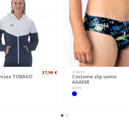
37,90 €
Costumi
unisex TOBAGO
Costume slip uomo
AGADIR
A2101J