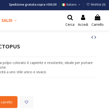
Spedizione gratuita sopra i €60,00
Italiano
Wishlist (
0
)
SALDI
Cerca
Accedi
Carrello
OCTOPUS
a polpo colorato è capiente e resistente, ideale per portare
ione.
ità a uno stile unico e vivace.
 carrello