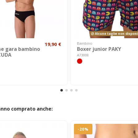
Alcune taglie non disponib
19,90 €
Bambino
e gara bambino
Boxer junior PAKY
CUDA
A73008
hanno comprato anche:
-20%