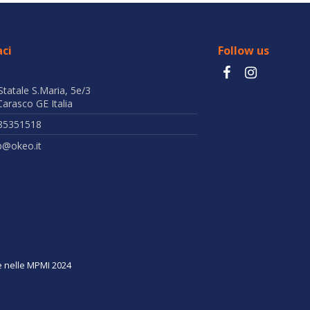
ci
Follow us
Statale S.Maria, 5e/3
arasco GE Italia
85351518
b@okeo.it
ne nelle MPMI 2024