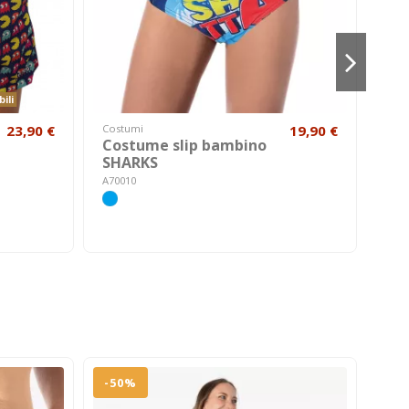
ili
23,90 €
Costumi
19,90 €
Cost
Costume slip bambino
Co
SHARKS
ZI
A70010
A000
-50%