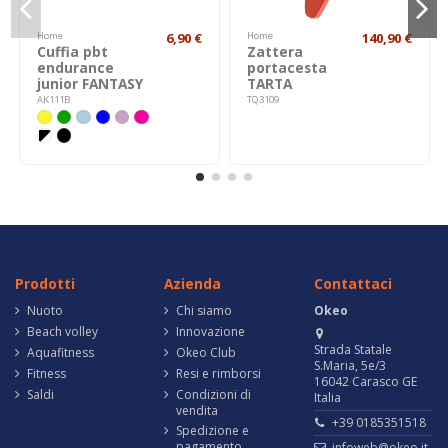
Home
6,90 €
Home
140,90 €
Cuffia pbt
Zattera
endurance
portacesta
junior FANTASY
TARTA
AK111B
TQ3109
Prodotti
Azienda
Contattaci
Nuoto
Chi siamo
Okeo
Beach volley
Innovazione
Strada Statale
Aquafitness
Okeo Club
S.Maria, 5e/3
Fitness
Resi e rimborsi
16042 Carasco GE
Saldi
Condizioni di
Italia
vendita
+39 0185351518
Spedizione e
pagamento
infoweb@okeo.it