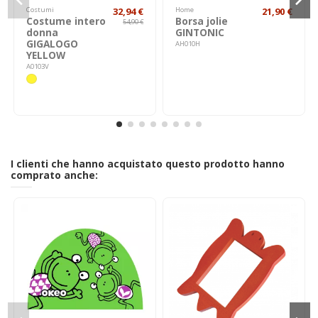
Costumi
32,94 €
Home
21,90 €
Costume intero
Borsa jolie
54,90 €
donna
GINTONIC
GIGALOGO
AH010H
YELLOW
A0103V
I clienti che hanno acquistato questo prodotto hanno
comprato anche: