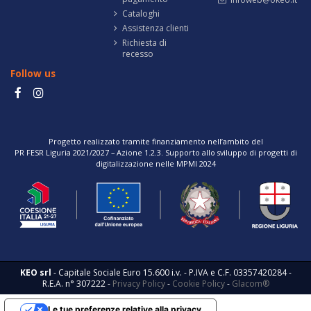
Cataloghi
Assistenza clienti
Richiesta di
recesso
Follow us
Progetto realizzato tramite finanziamento nell’ambito del
PR FESR Liguria 2021/2027 – Azione 1.2.3. Supporto allo sviluppo di progetti di
digitalizzazione nelle MPMI 2024
KEO srl
- Capitale Sociale Euro 15.600 i.v. - P.IVA e C.F. 03357420284 -
R.E.A. n° 307222 -
Privacy Policy
-
Cookie Policy
-
Glacom®
Le tue preferenze relative alla privacy