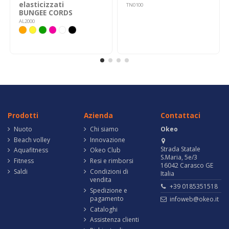
elasticizzati
TN0100
BUNGEE CORDS
AL2000
Prodotti
Azienda
Contattaci
Nuoto
Chi siamo
Okeo
Beach volley
Innovazione
Strada Statale
Aquafitness
Okeo Club
S.Maria, 5e/3
Fitness
Resi e rimborsi
16042 Carasco GE
Saldi
Condizioni di
Italia
vendita
+39 0185351518
Spedizione e
pagamento
infoweb@okeo.it
Cataloghi
Assistenza clienti