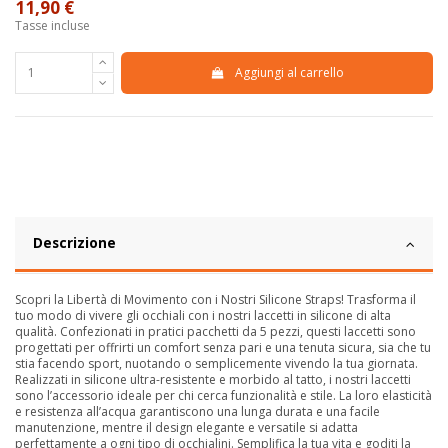
11,90 €
Tasse incluse
Aggiungi al carrello
Descrizione
Scopri la Libertà di Movimento con i Nostri Silicone Straps! Trasforma il
tuo modo di vivere gli occhiali con i nostri laccetti in silicone di alta
qualità. Confezionati in pratici pacchetti da 5 pezzi, questi laccetti sono
progettati per offrirti un comfort senza pari e una tenuta sicura, sia che tu
stia facendo sport, nuotando o semplicemente vivendo la tua giornata.
Realizzati in silicone ultra-resistente e morbido al tatto, i nostri laccetti
sono l’accessorio ideale per chi cerca funzionalità e stile. La loro elasticità
e resistenza all’acqua garantiscono una lunga durata e una facile
manutenzione, mentre il design elegante e versatile si adatta
perfettamente a ogni tipo di occhialini. Semplifica la tua vita e goditi la