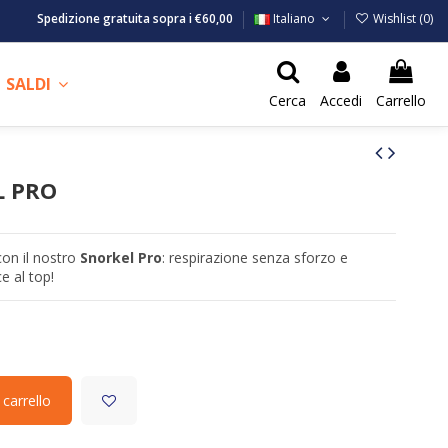
Spedizione gratuita sopra i €60,00
Italiano
Wishlist (
0
)
SALDI
Cerca
Accedi
Carrello
L PRO
con il nostro
Snorkel Pro
: respirazione senza sforzo e
e al top!
 carrello