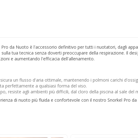
 Pro da Nuoto è l'accessorio definitivo per tutti i nuotatori, dagli appa
0% sulla tua tecnica senza doverti preoccupare della respirazione. Il d
razioni e aumentando l'efficacia dell'allenamento.
icura un flusso d'aria ottimale, mantenendo i polmoni carichi d'ossi
a perfettamente a qualsiasi forma del viso.
 resiste agli ambienti più difficili, dal cloro della piscina al sale del 
erienza di nuoto più fluida e confortevole con il nostro Snorkel Pro d