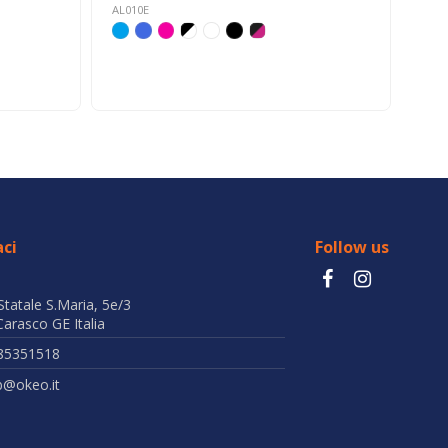
AL010E
ci
Follow us
Statale S.Maria, 5e/3
arasco GE Italia
85351518
b@okeo.it