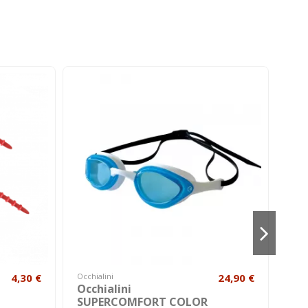
4,30 €
Occhialini
24,90 €
Hom
Occhialini
Bo
SUPERCOMFORT COLOR
AH72