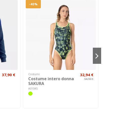
-40%
37,90 €
Costumi
32,94 €
Hom
Costume intero donna
CI
54,90 €
SAKURA
TQ1
A01045