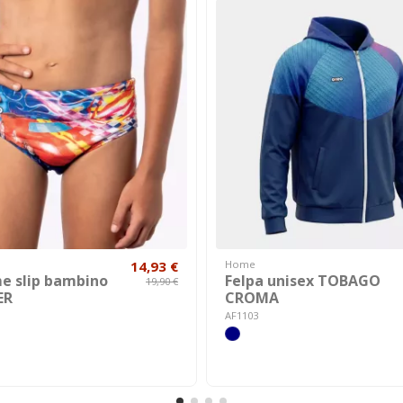
14,93 €
Home
e slip bambino
Felpa unisex TOBAGO
19,90 €
ER
CROMA
AF1103