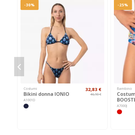
-30%
-25%
Costumi
32,83 €
Bambino
Bikini donna IONIO
Costum
46,90 €
BOOST
A1001D
A7000J