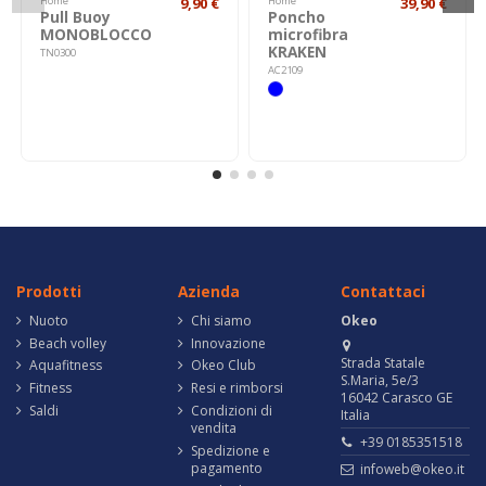
Home
9,90 €
Home
39,90 €
Pull Buoy
Poncho
MONOBLOCCO
microfibra
KRAKEN
TN0300
AC2109
Prodotti
Azienda
Contattaci
Nuoto
Chi siamo
Okeo
Beach volley
Innovazione
Strada Statale
Aquafitness
Okeo Club
S.Maria, 5e/3
Fitness
Resi e rimborsi
16042 Carasco GE
Saldi
Condizioni di
Italia
vendita
+39 0185351518
Spedizione e
pagamento
infoweb@okeo.it