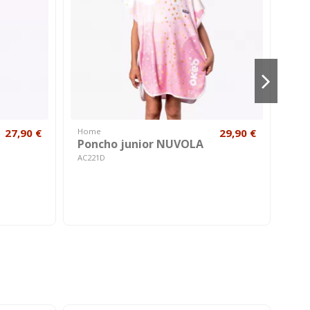
27,90 €
Home
29,90 €
Bam
Poncho junior NUVOLA
Co
CH
AC221D
A700