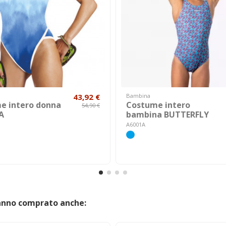
43,92 €
Bambina
e intero donna
Costume intero
54,90 €
A
bambina BUTTERFLY
A6001A
hanno comprato anche: