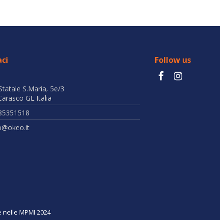
ci
Follow us
Statale S.Maria, 5e/3
arasco GE Italia
85351518
b@okeo.it
ne nelle MPMI 2024