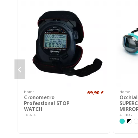
Home
69,90 €
Home
Cronometro
Occhial
Professional STOP
SUPER
WATCH
MIRRO
TN0700
AL010G