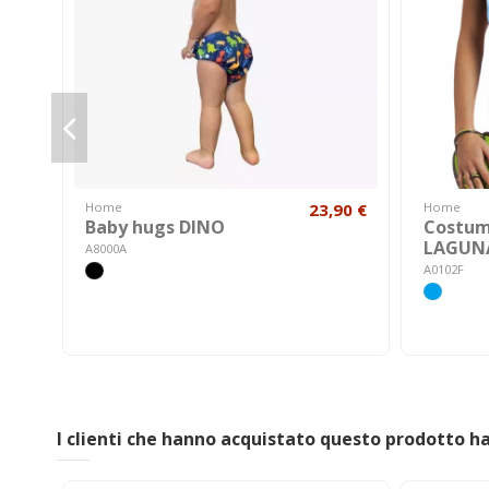
Home
23,90 €
Home
Baby hugs DINO
Costum
LAGUN
A8000A
A0102F
I clienti che hanno acquistato questo prodotto 