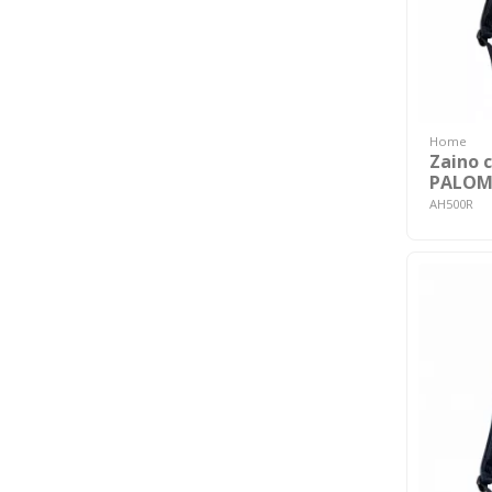
Home
Zaino 
PALOM
AH500R