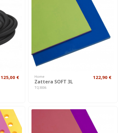
125,00 €
Home
122,90 €
Zattera SOFT 3L
TQ3006