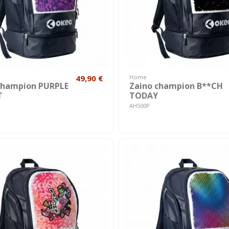
49,90 €
Home
champion PURPLE
Zaino champion B**CH
T
TODAY
AH500P