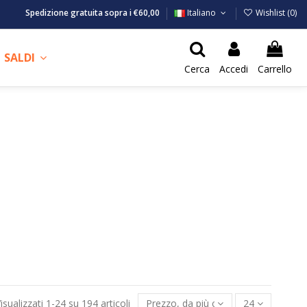
Spedizione gratuita sopra i €60,00
Italiano
Wishlist (
0
)
SALDI
Cerca
Accedi
Carrello
isualizzati 1-24 su 194 articoli
Prezzo, da più caro a meno caro
24