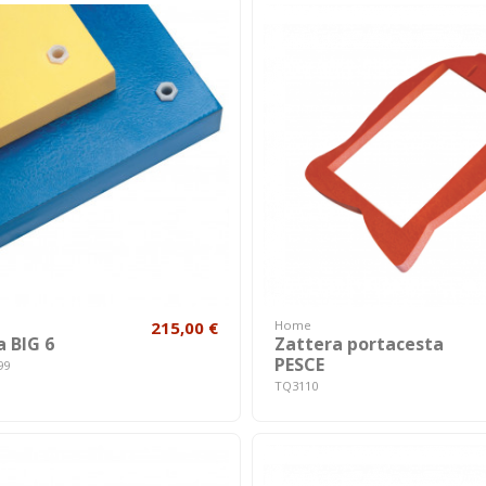
215,00 €
Home
a BIG 6
Zattera portacesta
PESCE
99
TQ3110