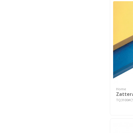
Home
Zatter
TQ3100#C