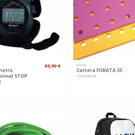
69,90 €
Home
metro
Zattera FORATA 3S
sional STOP
TQ3003#C99
H