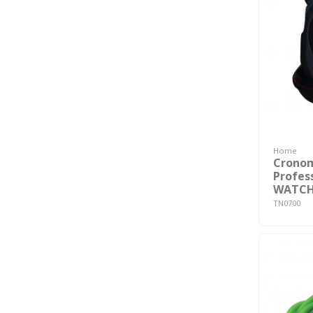
Home
Crono
Profes
WATC
TN0700