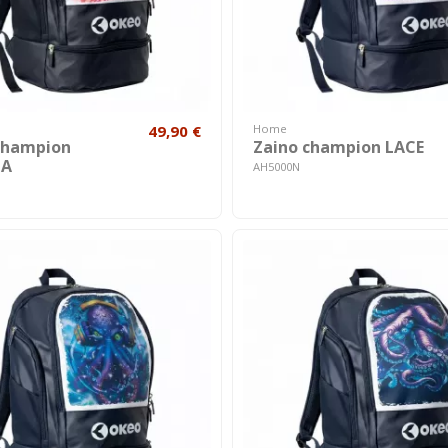
49,90 €
Home
champion
Zaino champion LACE
A
AH5000N