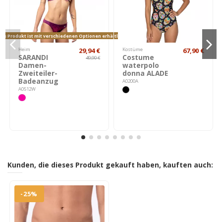
as Produkt ist mit verschiedenen Optionen erhältlich.
Heim
29,94 €
Kostüme
67,90 €
SARANDI
Costume
49,90 €
Damen-
waterpolo
Zweiteiler-
donna ALADE
Badeanzug
A0200A
A0512W
Kunden, die dieses Produkt gekauft haben, kauften auch:
-25%