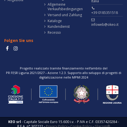
Italia
Allgemeine
Verkaufsbedingungen
+39 0185351518
Versand und Zahlung
Kataloge
infoweb@okeo.it
Kundendienst
Recesso
Folgen Sie uns
Progetto realizzato tramite finanziamento nell’ambito del
PR FESR Liguria 2021/2027 – Azione 1.2.3. Supporto allo sviluppo di progetti di
digitalizzazione nelle MPMI 2024
KEO srl
- Capitale Sociale Euro 15.600 i.v. - P.IVA e C.F. 03357420284 -
R.E.A. n° 307222 -
Privacy Policy
-
Cookie Policy
-
Glacom®