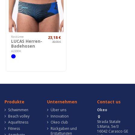
Kostüme
23,18 €
LUCAS Herren-
30,90 €
Badehosen
A2200H
Produkte
Unternehmen
Contact us
Schwimmen
Über uns
Okeo
Beach volley
Innovation
Strada Statale
Aquafitness
Okeo club
S.Maria, 5e/3
Fitness
Rückgaben und
16042 Carasco GE
Erstattungen
Angebote