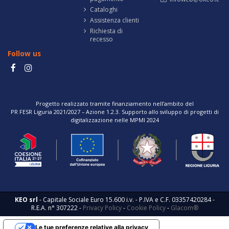
Cataloghi
Assistenza clienti
Richiesta di
recesso
Follow us
Progetto realizzato tramite finanziamento nell’ambito del
PR FESR Liguria 2021/2027 – Azione 1.2.3. Supporto allo sviluppo di progetti di
digitalizzazione nelle MPMI 2024
KEO srl
- Capitale Sociale Euro 15.600 i.v. - P.IVA e C.F. 03357420284 -
R.E.A. n° 307222 -
Privacy Policy
-
Cookie Policy
-
Glacom®
Le tue preferenze relative alla privacy