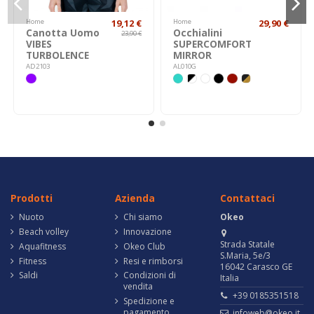
Home
19,12 €
Home
29,90 €
Canotta Uomo
Occhialini
23,90 €
VIBES
SUPERCOMFORT
TURBOLENCE
MIRROR
AD2103
AL010G
Prodotti
Azienda
Contattaci
Nuoto
Chi siamo
Okeo
Beach volley
Innovazione
Strada Statale
Aquafitness
Okeo Club
S.Maria, 5e/3
Fitness
Resi e rimborsi
16042 Carasco GE
Saldi
Condizioni di
Italia
vendita
+39 0185351518
Spedizione e
pagamento
infoweb@okeo.it