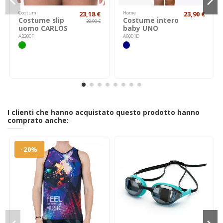
Costumi
23,18 €
Home
23,90 €
Costume slip
Costume intero
30,90 €
uomo CARLOS
baby UNO
A2200F
A6001D
I clienti che hanno acquistato questo prodotto hanno
comprato anche:
-20%