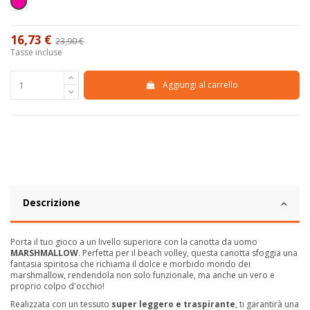
Fucsia
16,73 €
23,90 €
-30%
Tasse incluse
Aggiungi al carrello
Descrizione
Porta il tuo gioco a un livello superiore con la canotta da uomo
MARSHMALLOW
. Perfetta per il beach volley, questa canotta sfoggia una
fantasia spiritosa che richiama il dolce e morbido mondo dei
marshmallow, rendendola non solo funzionale, ma anche un vero e
proprio colpo d'occhio!
Realizzata con un tessuto
super leggero e traspirante
, ti garantirà una