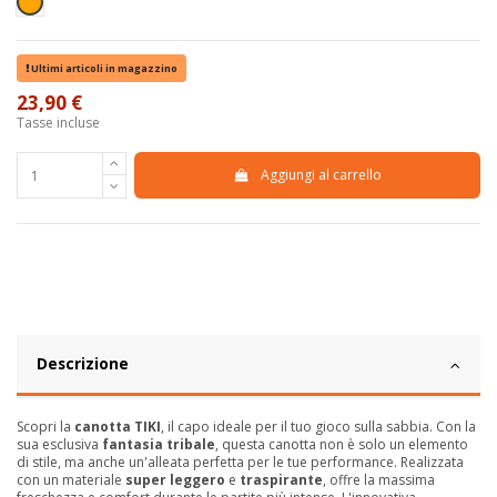
Arancione
Ultimi articoli in magazzino
23,90 €
Tasse incluse
Aggiungi al carrello
Descrizione
Scopri la
canotta TIKI
, il capo ideale per il tuo gioco sulla sabbia. Con la
sua esclusiva
fantasia tribale
, questa canotta non è solo un elemento
di stile, ma anche un'alleata perfetta per le tue performance. Realizzata
con un materiale
super leggero
e
traspirante
, offre la massima