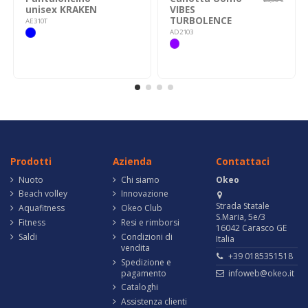
unisex KRAKEN
VIBES
TURBOLENCE
AE310T
AD2103
Prodotti
Azienda
Contattaci
Nuoto
Chi siamo
Okeo
Beach volley
Innovazione
Strada Statale
Aquafitness
Okeo Club
S.Maria, 5e/3
Fitness
Resi e rimborsi
16042 Carasco GE
Saldi
Condizioni di
Italia
vendita
+39 0185351518
Spedizione e
pagamento
infoweb@okeo.it
Cataloghi
Assistenza clienti