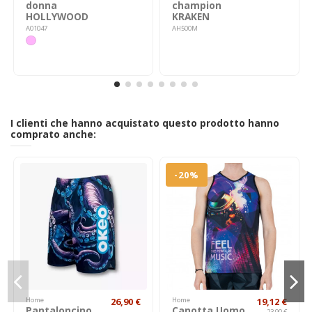
donna
champion
HOLLYWOOD
KRAKEN
A01047
AH500M
I clienti che hanno acquistato questo prodotto hanno
comprato anche:
-20%
Home
26,90 €
Home
19,12 €
Pantaloncino
Canotta Uomo
23,90 €