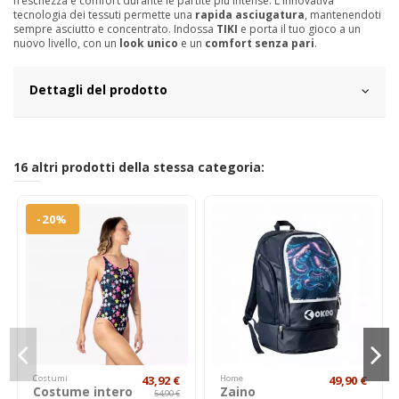
freschezza e comfort durante le partite più intense. L'innovativa
tecnologia dei tessuti permette una
rapida asciugatura
, mantenendoti
sempre asciutto e concentrato. Indossa
TIKI
e porta il tuo gioco a un
nuovo livello, con un
look unico
e un
comfort senza pari
.
Dettagli del prodotto
16 altri prodotti della stessa categoria:
-20%
Costumi
43,92 €
Home
49,90 €
Costume intero
Zaino
54,90 €