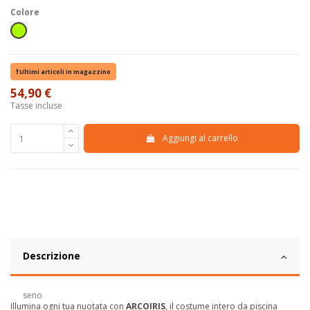
Colore
Verde fluo
Ultimi articoli in magazzino
54,90 €
Tasse incluse
Aggiungi al carrello
Descrizione
seno
Illumina ogni tua nuotata con
ARCOIRIS
, il costume intero da piscina