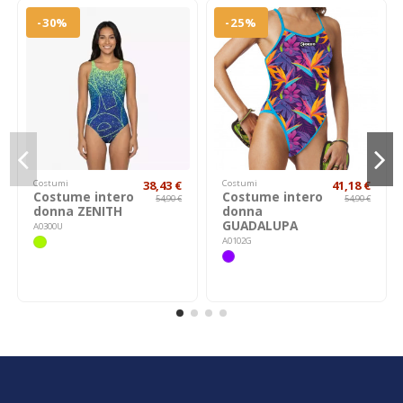
-30%
-25%
Costumi
38,43 €
Costumi
41,18 €
Costume intero
Costume intero
54,90 €
54,90 €
donna ZENITH
donna
GUADALUPA
A0300U
A0102G