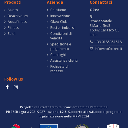
Prodotti
Azienda
Contattaci
Nuoto
Chi siamo
Okeo
Beach volley
Innovazione
Strada Statale
Aquafitness
Okeo Club
S.Maria, 5e/3
Fitness
Resi e rimborsi
16042 Carasco GE
Saldi
Condizioni di
Italia
vendita
+39 0185351518
Spedizione e
pagamento
infoweb@okeo.it
Cataloghi
Assistenza clienti
Richiesta di
recesso
Follow us
Progetto realizzato tramite finanziamento nell’ambito del
PR FESR Liguria 2021/2027 – Azione 1.2.3. Supporto allo sviluppo di progetti di
digitalizzazione nelle MPMI 2024