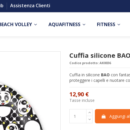
ub
Assistenza Clienti
BEACH VOLLEY
AQUAFITNESS
FITNESS
Cuffia silicone BA
Codice prodotto:
AK0036
Cuffia in silicone
BAO
con fantas
proteggere i capelli e nuotare con
12,90 €
Tasse incluse
Aggiungi al