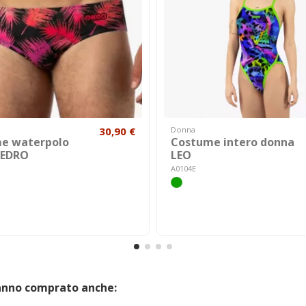
30,90 €
Donna
e waterpolo
Costume intero donna
PEDRO
LEO
A0104E
hanno comprato anche: