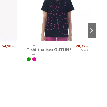
54,90 €
Home
20,72 €
Hom
T-shirt unisex OUTLINE
Cuf
25,90 €
BE
AD0105
AK00