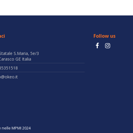
ci
Follow us
Statale S.Maria, 5e/3
arasco GE Italia
85351518
b@okeo.it
ne nelle MPMI 2024