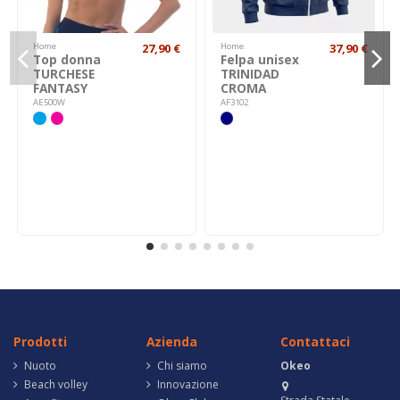
Home
27,90 €
Home
37,90 €
Top donna
Felpa unisex
TURCHESE
TRINIDAD
FANTASY
CROMA
AE500W
AF3102
Prodotti
Azienda
Contattaci
Nuoto
Chi siamo
Okeo
Beach volley
Innovazione