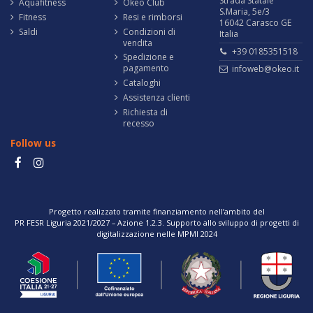
Strada Statale
Aquafitness
Okeo Club
S.Maria, 5e/3
Fitness
Resi e rimborsi
16042 Carasco GE
Saldi
Condizioni di
Italia
vendita
+39 0185351518
Spedizione e
pagamento
infoweb@okeo.it
Cataloghi
Assistenza clienti
Richiesta di
recesso
Follow us
Progetto realizzato tramite finanziamento nell’ambito del
PR FESR Liguria 2021/2027 – Azione 1.2.3. Supporto allo sviluppo di progetti di
digitalizzazione nelle MPMI 2024