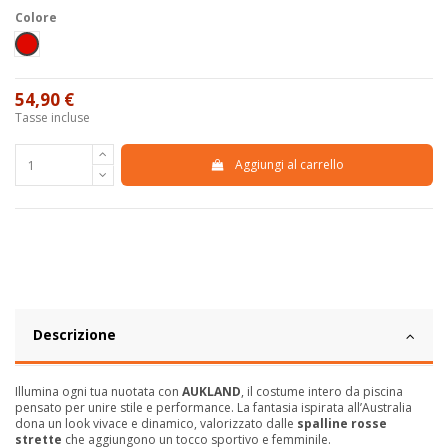
Colore
Rosso
54,90 €
Tasse incluse
Aggiungi al carrello
Descrizione
Illumina ogni tua nuotata con
AUKLAND
, il costume intero da piscina
pensato per unire stile e performance. La fantasia ispirata all’Australia
dona un look vivace e dinamico, valorizzato dalle
spalline rosse
strette
che aggiungono un tocco sportivo e femminile.