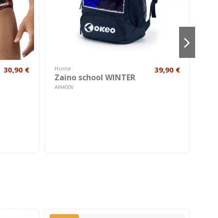
30,90 €
Home
39,90 €
Hom
Zaino school WINTER
Za
AH400V
AH4