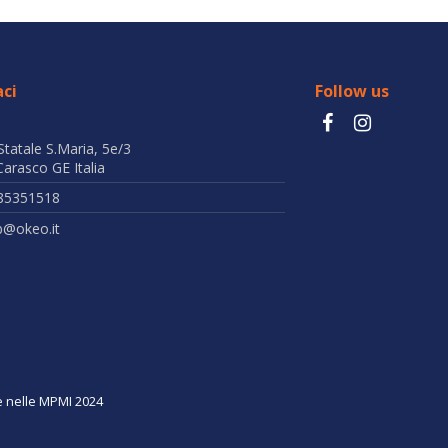
ci
Follow us
Statale S.Maria, 5e/3
arasco GE Italia
85351518
b@okeo.it
ne nelle MPMI 2024