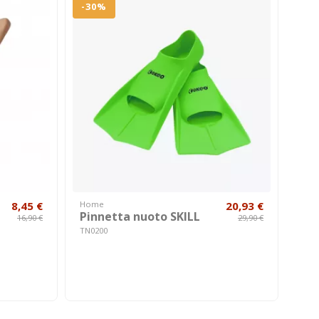
-30%
8,45 €
Home
20,93 €
Pinnetta nuoto SKILL
16,90 €
29,90 €
TN0200