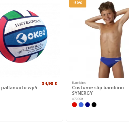
-50%
34,90 €
Bambino
e pallanuoto wp5
Costume slip bambino
SYNERGY
A70200