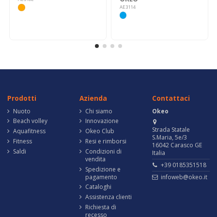
AE3114
Prodotti
Azienda
Contattaci
Nuoto
Chi siamo
Okeo
Beach volley
Innovazione
Strada Statale
Aquafitness
Okeo Club
S.Maria, 5e/3
Fitness
Resi e rimborsi
16042 Carasco GE
Saldi
Condizioni di
Italia
vendita
+39 0185351518
Spedizione e
pagamento
infoweb@okeo.it
Cataloghi
Assistenza clienti
Richiesta di
recesso