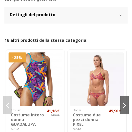
Dettagli del prodotto
16 altri prodotti della stessa categoria:
-25%
Costumi
41,18 €
Donna
49,90 €
Costume intero
Costume due
54,90 €
donna
pezzi donna
GUADALUPA
PIXEL
A0102G
A0512G