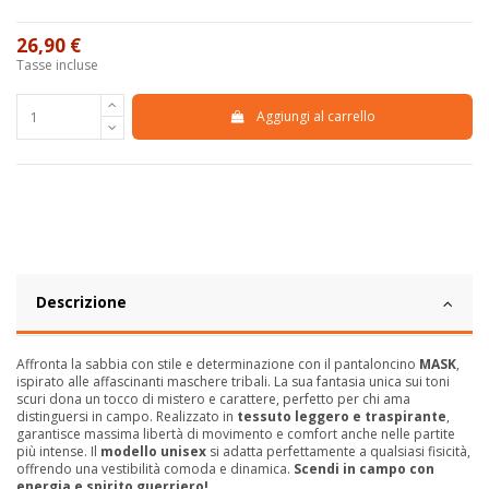
26,90 €
Tasse incluse
Aggiungi al carrello
Descrizione
Affronta la sabbia con stile e determinazione con il pantaloncino
MASK
,
ispirato alle affascinanti maschere tribali. La sua fantasia unica sui toni
scuri dona un tocco di mistero e carattere, perfetto per chi ama
distinguersi in campo. Realizzato in
tessuto leggero e traspirante
,
garantisce massima libertà di movimento e comfort anche nelle partite
più intense. Il
modello unisex
si adatta perfettamente a qualsiasi fisicità,
offrendo una vestibilità comoda e dinamica.
Scendi in campo con
energia e spirito guerriero!