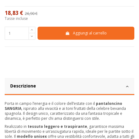
18,83 €
26,90 €
-30%
Tasse incluse
Aggiungi al carrello
Descrizione
Porta in campo l’energia e il colore dell’estate con il
pantaloncino
SANGRIA
, ispirato alla vivacità e ai toni fruttati della celebre bevanda
spagnola. Il design unico, caratterizzato da una fantasia tropicale e
dinamica, è perfetto per chi ama distinguersi con stile.
Realizzato in
tessuto leggero e traspirante
, garantisce massima
libertà di movimento e un’asciugatura rapida, ideale per le partite sotto il
sole. Il
modello unisex
offre una vestibilità confortevole, adatta a tutti gli