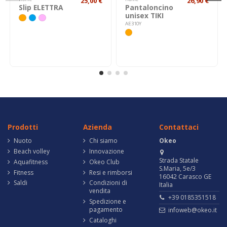
25,00 €
26,90 €
Slip ELETTRA
Pantaloncino
unisex TIKI
AE310Y
Prodotti
Azienda
Contattaci
Nuoto
Chi siamo
Okeo
Beach volley
Innovazione
Strada Statale
Aquafitness
Okeo Club
S.Maria, 5e/3
Fitness
Resi e rimborsi
16042 Carasco GE
Saldi
Condizioni di
Italia
vendita
+39 0185351518
Spedizione e
pagamento
infoweb@okeo.it
Cataloghi