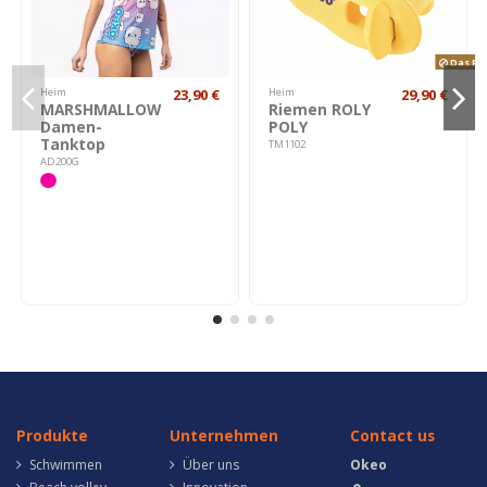
Das Pro
Heim
23,90 €
Heim
29,90 €
MARSHMALLOW
Riemen ROLY
Damen-
POLY
Tanktop
TM1102
AD200G
Produkte
Unternehmen
Contact us
Schwimmen
Über uns
Okeo