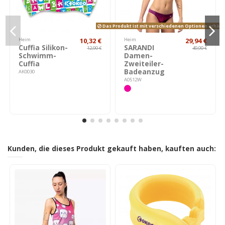
Das Produkt ist mit verschiedenen Optionen erhältl
Heim
10,32 €
Heim
29,94 €
Cuffia Silikon-
SARANDI
12,90 €
49,90 €
Schwimm-
Damen-
Cuffia
Zweiteiler-
Badeanzug
AK0030
A0512W
Kunden, die dieses Produkt gekauft haben, kauften auch: