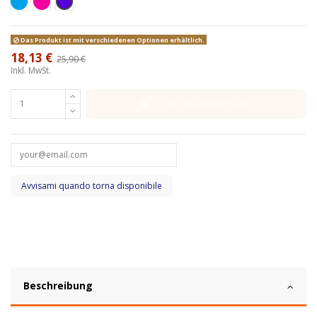
Azzurro
Fucsia
Turboshark
Das Produkt ist mit verschiedenen Optionen erhältlich.
18,13 €
25,90 €
-30%
Inkl. MwSt.
In den Warenkorb legen
Beschreibung