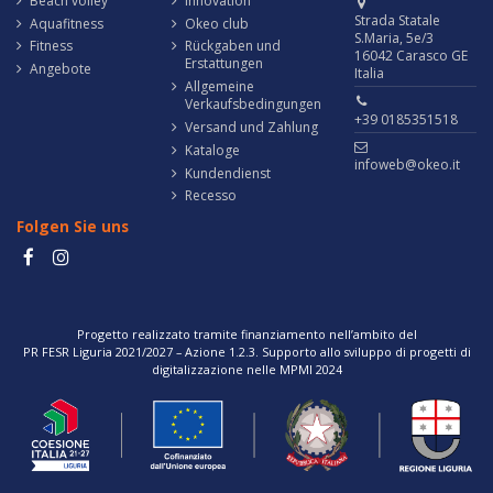
Beach volley
Innovation
Strada Statale
Aquafitness
Okeo club
S.Maria, 5e/3
Fitness
Rückgaben und
16042 Carasco GE
Erstattungen
Angebote
Italia
Allgemeine
Verkaufsbedingungen
+39 0185351518
Versand und Zahlung
Kataloge
infoweb@okeo.it
Kundendienst
Recesso
Folgen Sie uns
Progetto realizzato tramite finanziamento nell’ambito del
PR FESR Liguria 2021/2027 – Azione 1.2.3. Supporto allo sviluppo di progetti di
digitalizzazione nelle MPMI 2024