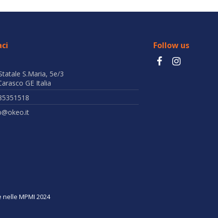
ci
Follow us
Statale S.Maria, 5e/3
arasco GE Italia
85351518
b@okeo.it
ne nelle MPMI 2024