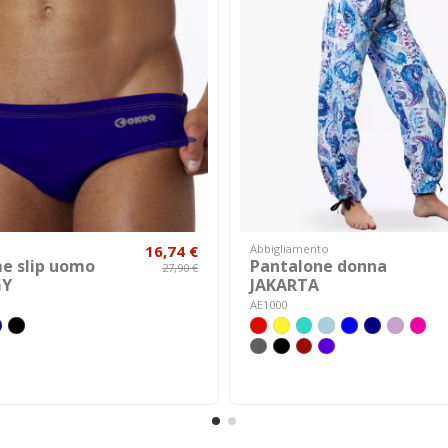
16,74 €
Abbigliamento
e slip uomo
Pantalone donna
27,90 €
GY
JAKARTA
AE1000