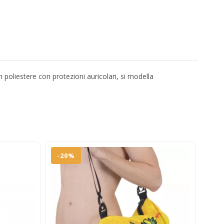
poliestere con protezioni auricolari, si modella
-20%
-3