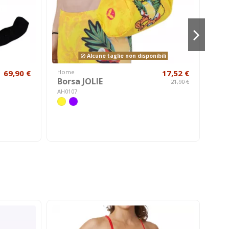
Alcune taglie non disponibili
69,90 €
Home
17,52 €
Cost
Borsa JOLIE
Bi
21,90 €
AH0107
A10