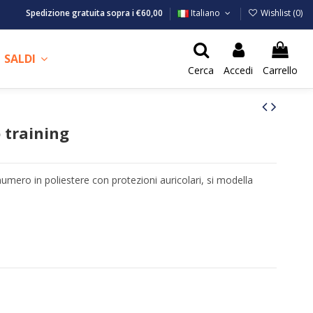
Spedizione gratuita sopra i €60,00
Italiano
Wishlist (
0
)
SALDI
Cerca
Accedi
Carrello
 training
mero in poliestere con protezioni auricolari, si modella