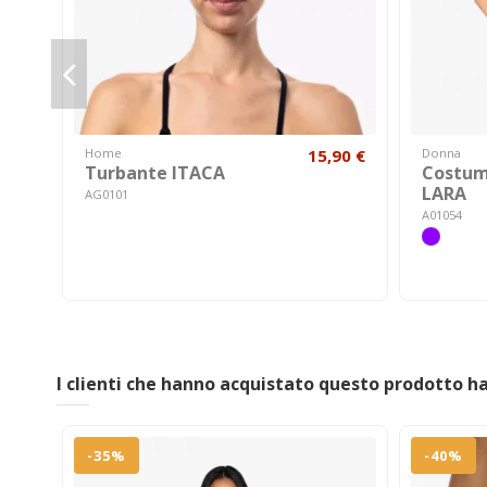
Home
15,90 €
Donna
Turbante ITACA
Costum
LARA
AG0101
A01054
I clienti che hanno acquistato questo prodotto 
-35%
-40%