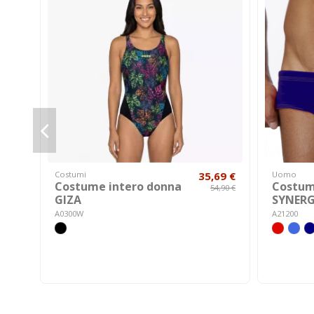
Costumi
35,69 €
Uomo
Costume intero donna
Costum
54,90 €
GIZA
SYNER
A0300W
A21200