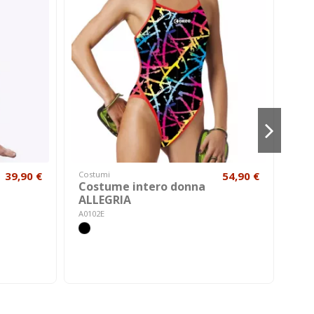
39,90 €
Costumi
54,90 €
Hom
Costume intero donna
Cuf
ALLEGRIA
AK00
A0102E