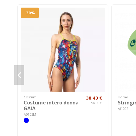
-30%
Costumi
38,43 €
Home
Costume intero donna
String
54,90 €
GAIA
AJ1002
A0103M