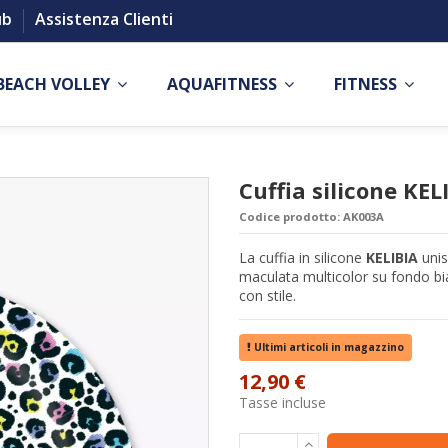
ub
Assistenza Clienti
BEACH VOLLEY
AQUAFITNESS
FITNESS
Cuffia silicone KEL
Codice prodotto:
AK003A
La cuffia in silicone
KELIBIA
unis
maculata multicolor su fondo bian
con stile.
Ultimi articoli in magazzino
12,90 €
Tasse incluse