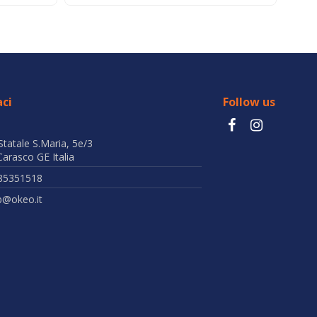
ci
Follow us
Statale S.Maria, 5e/3
arasco GE Italia
85351518
b@okeo.it