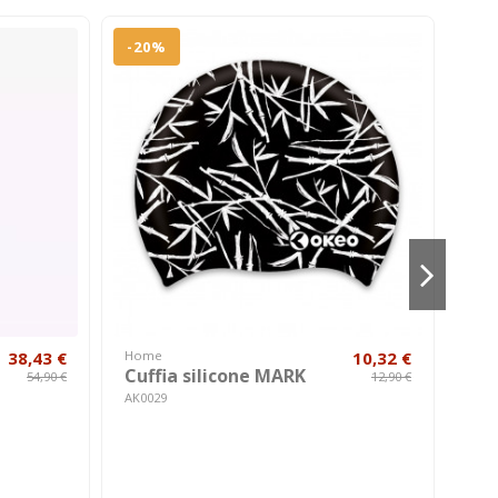
-20%
38,43 €
Home
10,32 €
Don
Cuffia silicone MARK
Co
54,90 €
12,90 €
GE
AK0029
A010