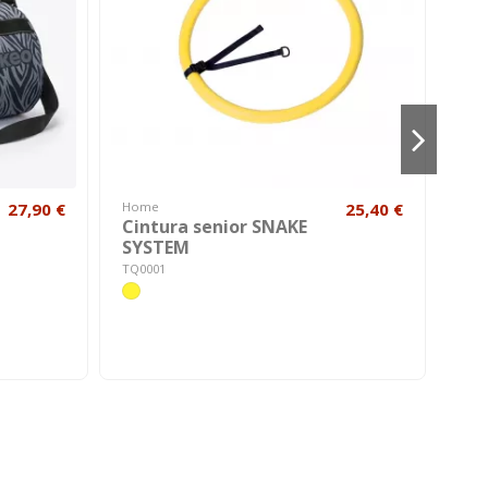
27,90 €
Home
25,40 €
Cost
Cintura senior SNAKE
Co
SYSTEM
MA
TQ0001
A010