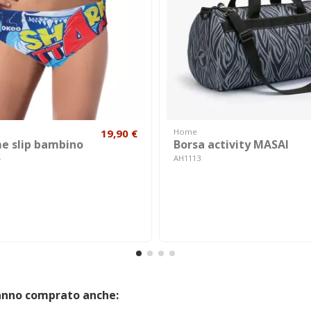
19,90 €
Home
e slip bambino
Borsa activity MASAI
S
AH1113
hanno comprato anche: